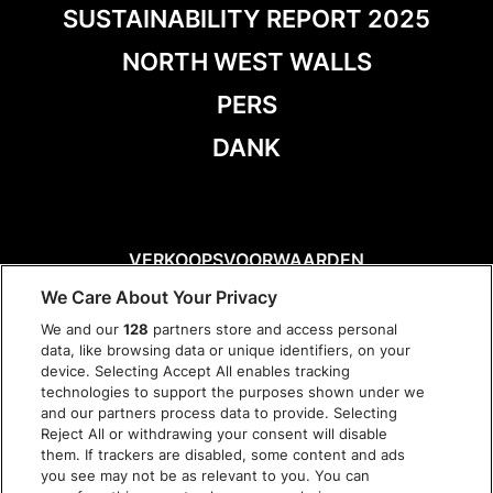
SUSTAINABILITY REPORT 2025
NORTH WEST WALLS
PERS
DANK
VERKOOPSVOORWAARDEN
DISCLAIMER
We Care About Your Privacy
PRIVACY POLICY
We and our
128
partners store and access personal
COOKIES
data, like browsing data or unique identifiers, on your
TOEGANKELIJKHEID
device. Selecting Accept All enables tracking
technologies to support the purposes shown under we
and our partners process data to provide. Selecting
Reject All or withdrawing your consent will disable
them. If trackers are disabled, some content and ads
you see may not be as relevant to you. You can