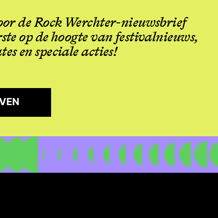
 voor de Rock Werchter-nieuwsbrief
rste op de hoogte van festivalnieuws,
tes en speciale acties!
JVEN