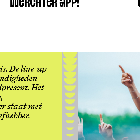
WERCHTER APP!
is. De line-up
tandigheden
ipresent. Het
,
er staat met
efhebber.