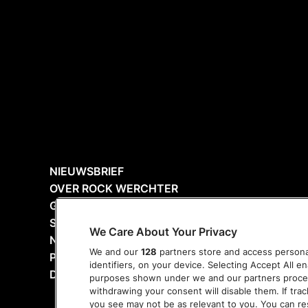
NIEUWSBRIEF
OVER ROCK WERCHTER
GO GREEN ROCK WERCHTER
SUSTAINABILITY REPORT 2025
We Care About Your Privacy
NORTH WEST WALLS
We and our
128
partners store and access personal
PERS
identifiers, on your device. Selecting Accept All e
DANK
purposes shown under we and our partners process 
withdrawing your consent will disable them. If tra
you see may not be as relevant to you. You can r