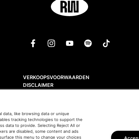
VERKOOPSVOORWAARDEN
DISCLAIMER
PRIVACY POLICY
COOKIES
TOEGANKELIJKHEID
 data, like browsing data or unique
nables tracking technologies to support the
data to provide. Selecting Reject All or
ckers are disabled, some content and ads
esurface this menu to change your choices
Accept