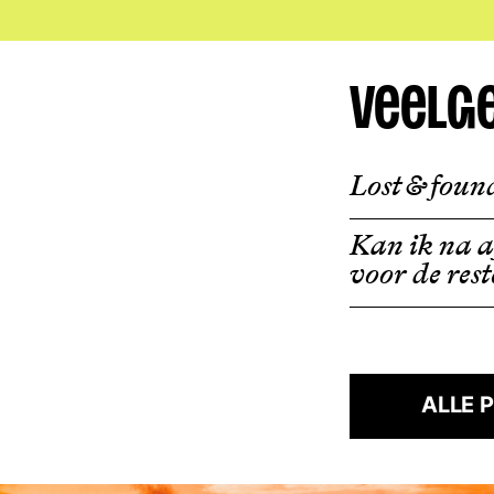
Veelg
Lost & foun
Kan ik na a
voor de res
ALLE 