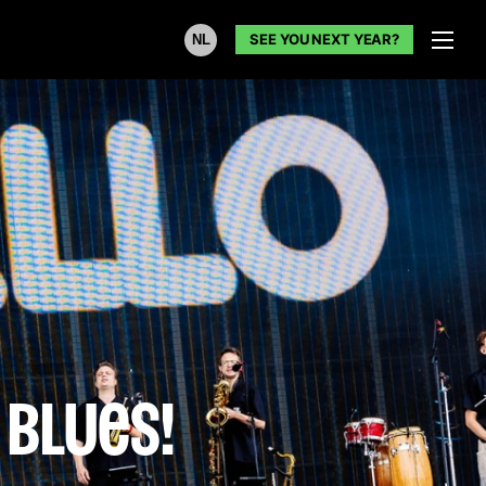
SEE YOU NEXT YEAR?
NL
!
ble weekend!