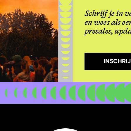
Schrijf je in
en wees als ee
presales, upda
INSCHRI