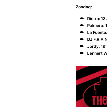
Zondag:
Diètro: 13
Palmera: 1
La Fuente:
DJ F.R.A.N
Jordy: 19
Lennert W