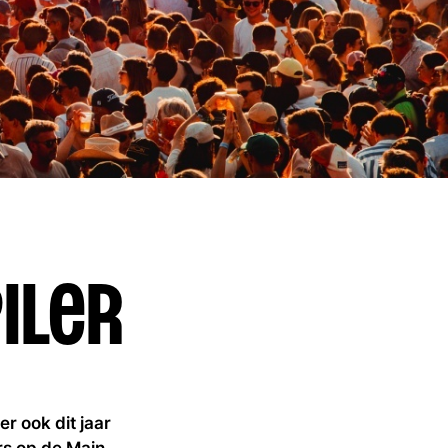
iler
r ook dit jaar
rs op de Main