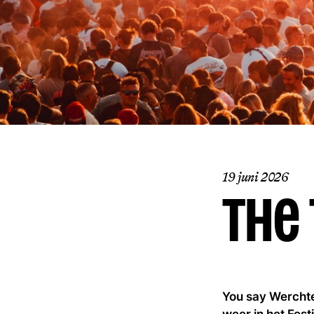
19 juni 2026
The
You say Werchter
weer in het Fes