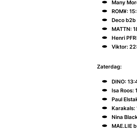
Many More
ROM¥: 15:
Deco b2b 
MATTN: 18
Henri PFR
Viktor: 22
Zaterdag:
DINO: 13:
Isa Roos: 
Paul Elsta
Karakals: 
Nina Black
MAE.LIE b