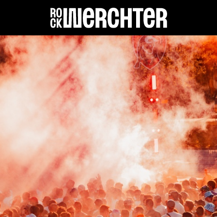
Line-up
Info
Nieuws
Shop
History