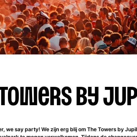
 Towers by Jup
, we say party! We zijn erg blij om The Towers by Jupile
tivalpark te mogen verwelkomen. Tijdens de changeove