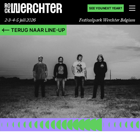
SEE YOU NEXT YEAR?
2-3-4-5 juli 2026
Festivalpark Werchter Belgium
TERUG NAAR LINE-UP
Line-up
Info
Nieuws
Shop
History