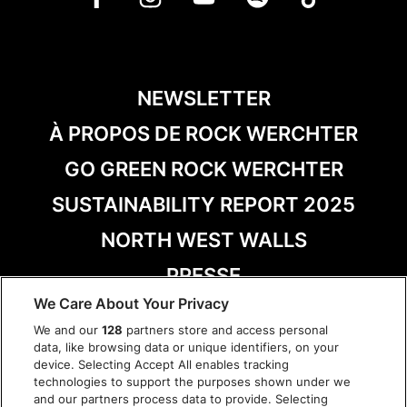
NEWSLETTER
À PROPOS DE ROCK WERCHTER
GO GREEN ROCK WERCHTER
SUSTAINABILITY REPORT 2025
NORTH WEST WALLS
PRESSE
We Care About Your Privacy
MERCI
We and our
128
partners store and access personal
data, like browsing data or unique identifiers, on your
device. Selecting Accept All enables tracking
technologies to support the purposes shown under we
and our partners process data to provide. Selecting
CONDITIONS DE VENTE