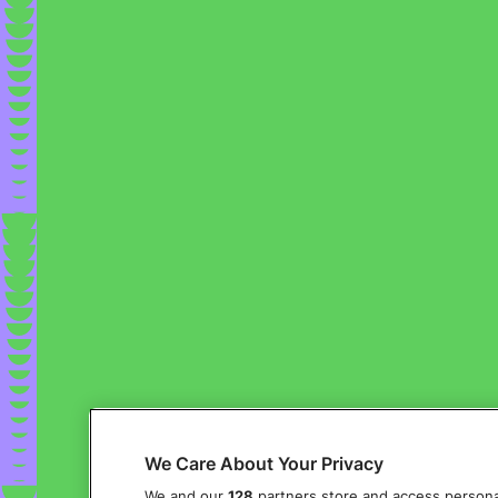
We Care About Your Privacy
We and our
128
partners store and access personal