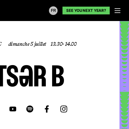
SEE YOU NEXT YEAR?
FR
C
dimanche 5 juillet
13.30- 14.00
Tsar B