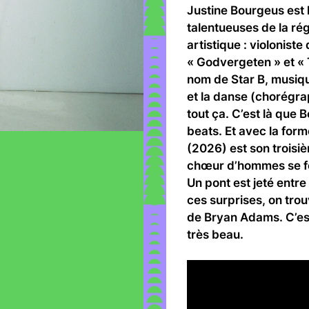
Justine Bourgeus est l
talentueuses de la ré
artistique : violonist
« Godvergeten » et « 
nom de Star B, musique
et la danse (chorégra
tout ça. C’est là que 
beats. Et avec la forme
(2026) est son troisiè
chœur d’hommes se fo
Un pont est jeté entre
ces surprises, on tro
de Bryan Adams. C’est
très beau.