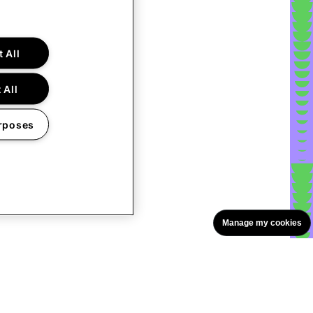
 All
 All
rposes
Manage my cookies