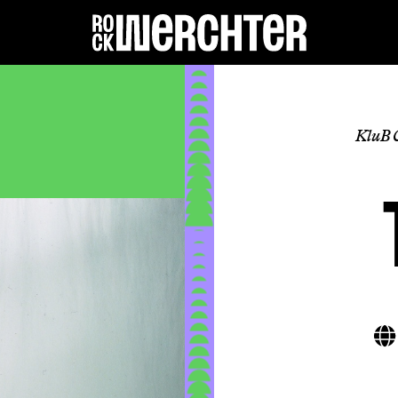
Line-up
KluB 
Infos
News
Shop
History