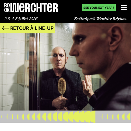
SEE YOU NEXT YEAR?
2-3-4-5 juillet 2026
Festivalpark Werchter Belgium
RETOUR À LINE-UP
Line-up
Infos
News
Shop
History