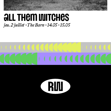
ALL THEM WITCHES
jeu. 2 juillet
The Barn
14.05 - 15.05