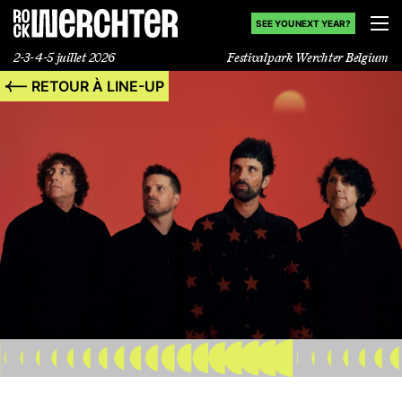
SEE YOU NEXT YEAR?
2-3-4-5 juillet 2026
Festivalpark Werchter Belgium
RETOUR À LINE-UP
Line-up
Infos
News
Shop
History